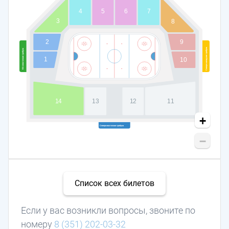
5
6
7
4
3
8
9
2
Северо-западная трибуна
Юго-восточная трибуна
1
10
13
14
12
11
+
Северо-восточная трибуна
−
Список всех билетов
Если у вас возникли вопросы, звоните по
номеру
8 (351) 202-03-32