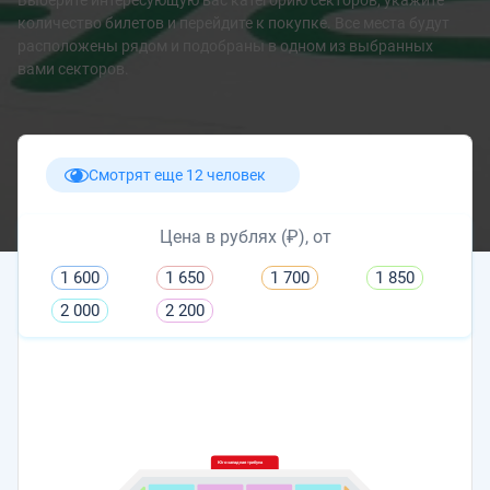
Выберите интересующую вас категорию секторов, укажите
количество билетов и перейдите к покупке. Все места будут
расположены рядом и подобраны в одном из выбранных
вами секторов.
Смотрят еще 12 человек
Цена в рублях (₽), от
1 600
1 650
1 700
1 850
2 000
2 200
Юго-западная трибуна