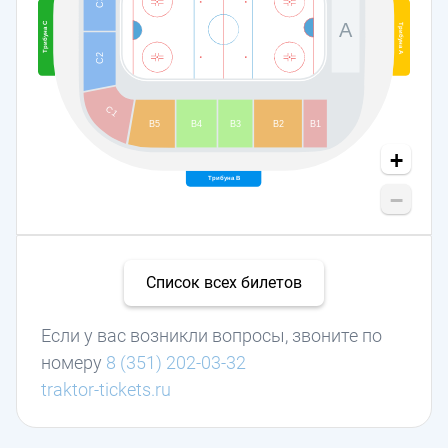
C3
A
Трибуна С
Трибуна А
C2
C1
B5
B4
B3
B2
B1
+
Трибуна В
−
Список всех билетов
Если у вас возникли вопросы, звоните по
номеру
8 (351) 202-03-32
traktor-tickets.ru