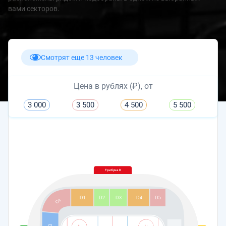
вами секторов.
Смотрят еще 13 человек
Цена в рублях (₽), от
3 000
3 500
4 500
5 500
Трибуна D
D1
D2
D3
D4
D5
C4