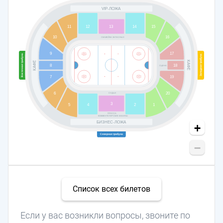
VIP-ЛОЖА
13
15
11
12
14
10
16
СКАМЕЙКА ЗАПАСНЫХ
9
17
Восточная трибуна
Западная трибуна
КАФЕ
КАФЕ
8
18
СЦЕНА
7
19
6
20
СУДЬИ
3
5
4
2
1
ПРЕССА
КОММЕНТАТОРСКИЕ КАБИНЫ
БИЗНЕС-ЛОЖА
+
Северная трибуна
−
Список всех билетов
Если у вас возникли вопросы, звоните по