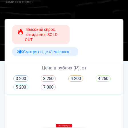
вами секторов.
Высокий спрос,
ожидается SOLD
OUT
Смотрят еще 41 человек
Цена в рублях (₽), от
3 200
3 250
4 200
4 250
5 200
7 000
Южная трибуна